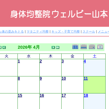
ら体の歪みをとる
|
マタニティ均整
|
キッズ・子育て均整
|
スクール
|
メニュ
2026年 4月
火
水
木
金
土
1
2
3
4
8
9
10
11
15
16
17
18