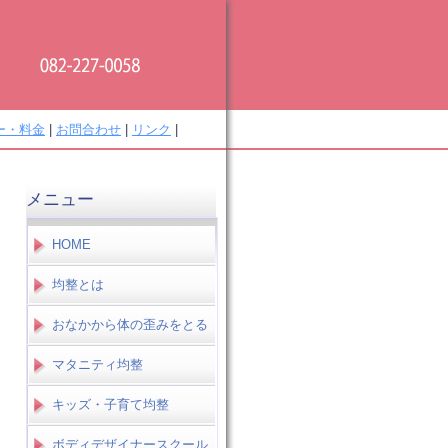
ー・料金
|
お問合わせ
|
リンク
|
メニュー
HOME
均整とは
おなかから体の歪みをとる
マタニティ均整
キッズ・子育て均整
ボディデザイナースクール