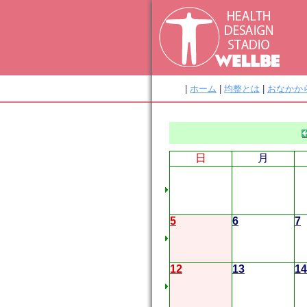
|
ホーム
|
均整とは
|
おなかか
日
月
5
6
7
12
13
14