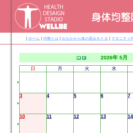
|
ホーム
|
均整とは
|
おなかから体の歪みをとる
|
マタニティ
2026年 5月
日
月
火
水
3
4
5
6
7
10
11
12
13
14