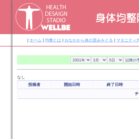
|
ホーム
|
均整とは
|
おなかから体の歪みをとる
|
マタニティ
なし
投稿者
開始日時
終了日時
チ