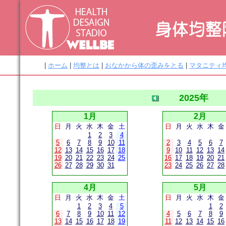
|
ホーム
|
均整とは
|
おなかから体の歪みをとる
|
マタニティ
2025年
1月
2月
日
月
火
水
木
金
土
日
月
火
水
木
金
1
2
3
4
5
6
7
8
9
10
11
2
3
4
5
6
7
12
13
14
15
16
17
18
9
10
11
12
13
14
19
20
21
22
23
24
25
16
17
18
19
20
21
26
27
28
29
30
31
23
24
25
26
27
28
4月
5月
日
月
火
水
木
金
土
日
月
火
水
木
金
1
2
3
4
5
1
2
6
7
8
9
10
11
12
4
5
6
7
8
9
13
14
15
16
17
18
19
11
12
13
14
15
16