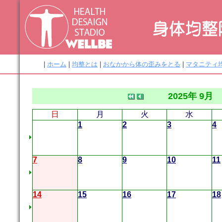
|
ホーム
|
均整とは
|
おなかから体の歪みをとる
|
マタニティ
2025年 9月
日
月
火
水
1
2
3
4
7
8
9
10
11
14
15
16
17
18