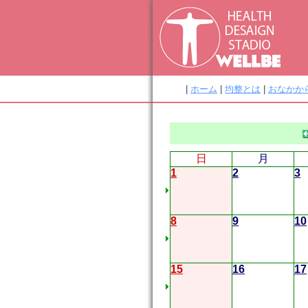
|
ホーム
|
均整とは
|
おなかか
日
月
1
2
3
8
9
10
15
16
17