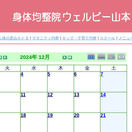
ら体の歪みをとる
|
マタニティ均整
|
キッズ・子育て均整
|
スクール
|
メニュ
2024年 12月
火
水
木
金
土
4
5
6
7
11
12
13
14
18
19
20
21