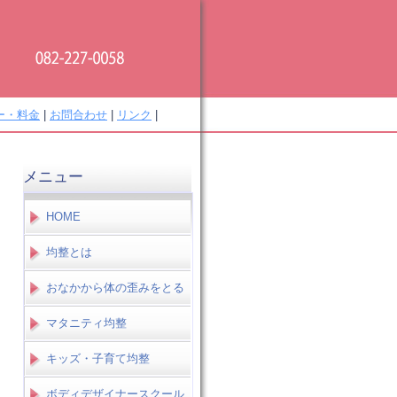
ー・料金
|
お問合わせ
|
リンク
|
メニュー
HOME
均整とは
おなかから体の歪みをとる
マタニティ均整
キッズ・子育て均整
ボディデザイナースクール