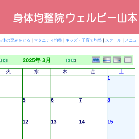
ら体の歪みをとる
|
マタニティ均整
|
キッズ・子育て均整
|
スクール
|
メニュ
2025年 3月
火
水
木
金
土
1
5
6
7
8
12
13
14
15