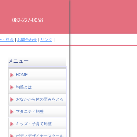
ー・料金
|
お問合わせ
|
リンク
|
メニュー
HOME
均整とは
おなかから体の歪みをとる
マタニティ均整
キッズ・子育て均整
ボディデザイナースクール