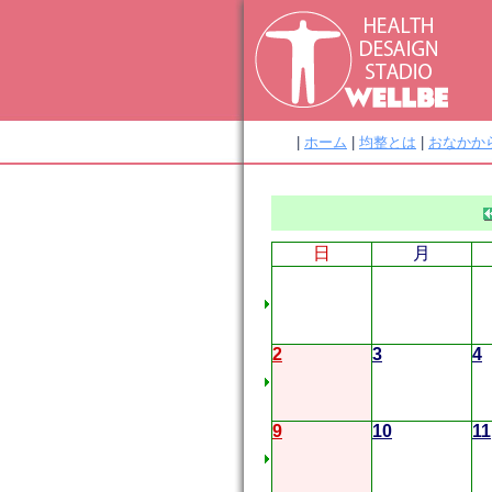
|
ホーム
|
均整とは
|
おなかか
日
月
2
3
4
9
10
11