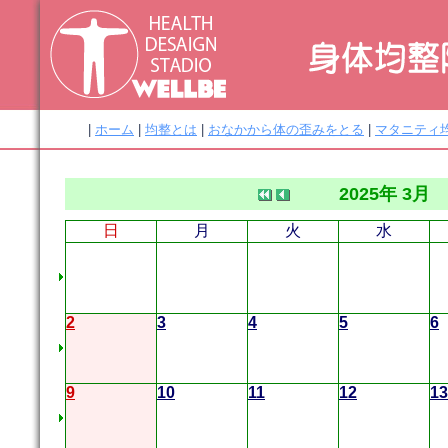
|
ホーム
|
均整とは
|
おなかから体の歪みをとる
|
マタニティ
2025年 3月
日
月
火
水
2
3
4
5
6
9
10
11
12
13