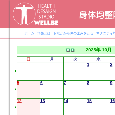
|
ホーム
|
均整とは
|
おなかから体の歪みをとる
|
マタニティ
2025年 10月
日
月
火
水
1
2
5
6
7
8
9
12
13
14
15
16