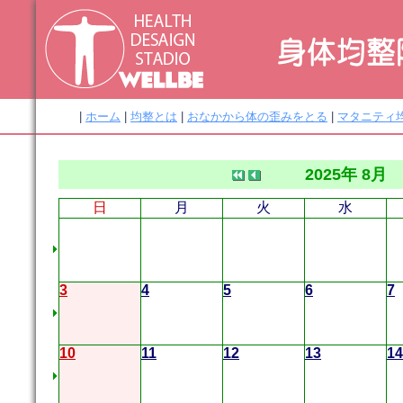
|
ホーム
|
均整とは
|
おなかから体の歪みをとる
|
マタニティ
2025年 8月
日
月
火
水
3
4
5
6
7
10
11
12
13
14